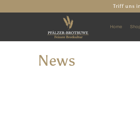
Direkt
Triff uns
zum
Inhalt
Home
Sho
News