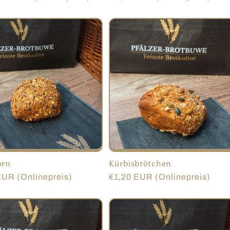
Preis
orn
Kürbisbrötchen
er
EUR (Onlinepreis)
Normaler
€1,20 EUR (Onlinepreis)
Preis