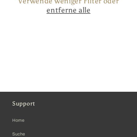
Verwende weniger Filter oder
r
entferne alle
i
e
:
Support
Home
Suche