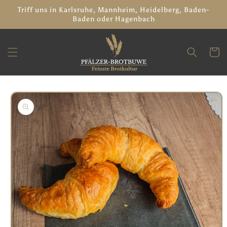
Direkt
Triff uns in Karlsruhe, Mannheim, Heidelberg, Baden-
zum
Baden oder Hagenbach
Inhalt
Warenko
oduktinformationen
ringen