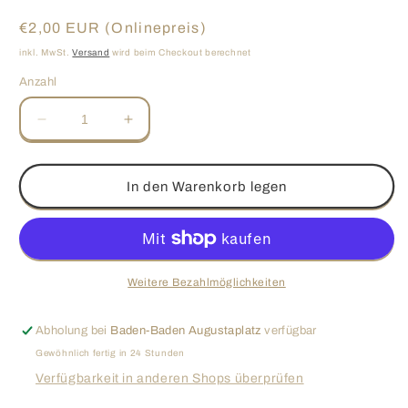
Normaler
€2,00 EUR (Onlinepreis)
Preis
inkl. MwSt.
Versand
wird beim Checkout berechnet
Anzahl
Verringere
Erhöhe
die
die
Menge
Menge
für
für
In den Warenkorb legen
Croissant
Croissant
Weitere Bezahlmöglichkeiten
Abholung bei
Baden-Baden Augustaplatz
verfügbar
Gewöhnlich fertig in 24 Stunden
Verfügbarkeit in anderen Shops überprüfen