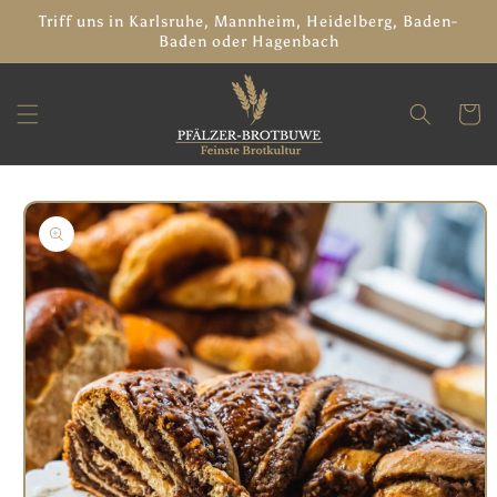
Direkt
Triff uns in Karlsruhe, Mannheim, Heidelberg, Baden-
zum
Baden oder Hagenbach
Inhalt
Warenko
oduktinformationen
ringen