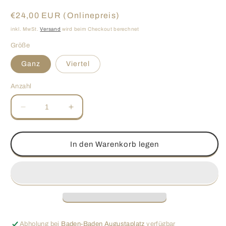
Normaler
€24,00 EUR (Onlinepreis)
Preis
inkl. MwSt.
Versand
wird beim Checkout berechnet
Größe
Ganz
Viertel
Anzahl
Verringere
Erhöhe
die
die
Menge
Menge
für
für
In den Warenkorb legen
Gefüllter
Gefüllter
Nusskranz
Nusskranz
Abholung bei
Baden-Baden Augustaplatz
verfügbar