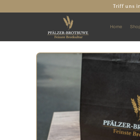
Direkt
Triff uns
zum
Inhalt
Home
Sho
Zu
Produktinformationen
springen