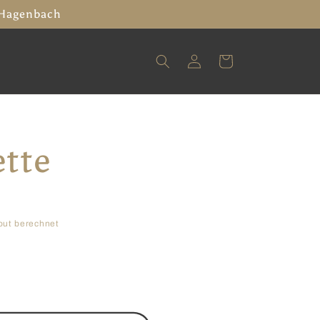
 Hagenbach
Einloggen
Warenkorb
tte
out berechnet