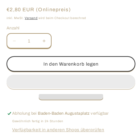
Normaler
€2,80 EUR (Onlinepreis)
Preis
inkl. MwSt.
Versand
wird beim Checkout berechnet
Anzahl
Verringere
Erhöhe
die
die
Menge
Menge
für
für
In den Warenkorb legen
Schokocroissant
Schokocroissant
Abholung bei
Baden-Baden Augustaplatz
verfügbar
Gewöhnlich fertig in 24 Stunden
Verfügbarkeit in anderen Shops überprüfen