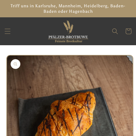
Direkt
Triff uns in Karlsruhe, Mannheim, Heidelberg, Baden-
zum
Baden oder Hagenbach
Inhalt
Warenko
oduktinformationen
ringen